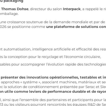
 du packaging
,
Thomas Dohse
, directeur du salon
Interpack
, a rappelé le
’emballage.
 une croissance soutenue de la demande mondiale et par de f
 2026 se positionne comme
une plateforme de solutions con
nt automatisation, intelligence artificielle et efficacité des re
ès la conception pour le recyclage et l’économie circulaire,
nsables pour accompagner l’évolution rapide des technologies 
:
présenter des innovations opérationnelles, testables et
les approches « système », associant machines, matériaux et se
ec la solution de conditionnement présentée par Serac et Sle
tion utile comme leviers de performance durable et de ray
, ainsi que l’ensemble des partenaires et participants pour 
 13 ou les visiteurs pourront rencontrés les équipes R&D de Se