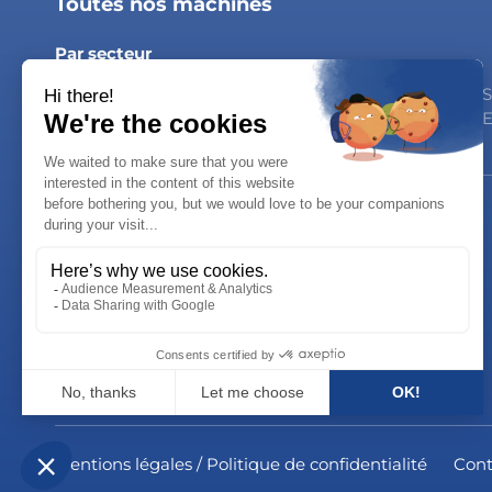
Toutes nos machines
Par secteur
Produits laitiers
Huiles et sauces
S
Boissons
Produits ménagers
E
Carrières
Rejoignez-nous !
Voir toutes nos offres
Mentions légales / Politique de confidentialité
Cont