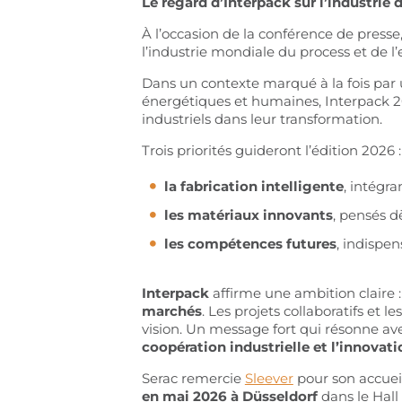
Le regard d’Interpack sur l’industrie
À l’occasion de la conférence de presse
l’industrie mondiale du process et de l
Dans un contexte marqué à la fois par
énergétiques et humaines, Interpack
industriels dans leur transformation.
Trois priorités guideront l’édition 2026 :
la fabrication intelligente
, intégra
les matériaux innovants
, pensés d
les compétences futures
, indispe
Interpack
affirme une ambition claire 
marchés
. Les projets collaboratifs et 
vision. Un message fort qui résonne av
coopération industrielle et l’innova
Serac remercie
Sleever
pour son accueil
en mai 2026 à Düsseldorf
dans le Hall