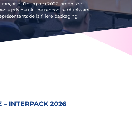
 française d’Interpack 2026, organisée
erac a pris part à une rencontre réunissant
représentants de la filière packaging.
 – INTERPACK 2026